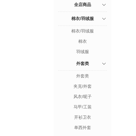
全店商品
棉衣/羽绒服
棉衣/羽绒服
棉衣
羽绒服
外套类
外套类
夹克/外套
风衣/呢子
马甲/工装
开衫卫衣
单西外套