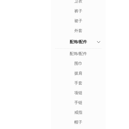
卫衣
裤子
裙子
外套
配饰/配件
配饰/配件
围巾
披肩
手套
项链
手链
戒指
帽子