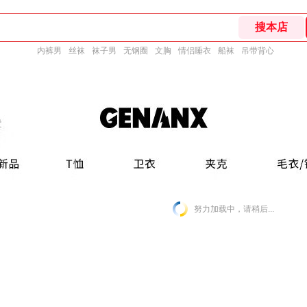
内裤男
丝袜
袜子男
无钢圈
文胸
情侣睡衣
船袜
吊带背心
努力加载中，请稍后...