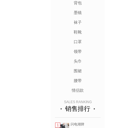
背包
墨镜
袜子
鞋靴
口罩
领带
头巾
围裙
腰带
情侣款
SALES RANKING
销售排行
闪电潮牌
1