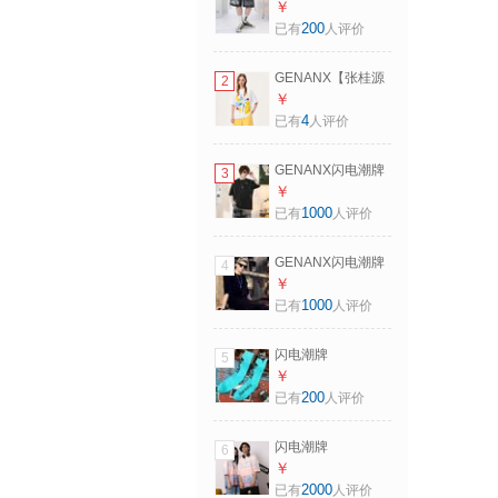
（GENANX）五分
￥
短裤男字母印花弹
200
已有
人评价
力绳休闲潮裤 黑灰
色 XL
GENANX【张桂源
2
陈浚铭同款】100%
￥
纯棉夏季多涂鸦印
4
已有
人评价
花透气吸汗短袖T恤
衫 白色 S
GENANX闪电潮牌
3
夏季热卖短t太空棉
￥
圆领t恤男假两件简
1000
已有
人评价
约风印花情侣装短
袖 黑色 2XL 【宽松
GENANX闪电潮牌
4
版】请参考尺码或
夏季男士圆领纯色t
￥
客服
恤男衣多穿百搭宽
1000
已有
人评价
松情侣款打底短袖T
恤 黑色 XL 【宽松
闪电潮牌
5
版】请参考尺码或
（GENANX）中长
￥
客服
袜子男街头嘻哈英
200
已有
人评价
文新款高筒袜子街
舞学生 湖绿色
闪电潮牌
6
（GENANX）五分
￥
袖潮男太空棉渐变
2000
已有
人评价