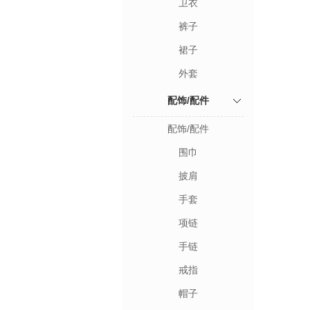
卫衣
裤子
裙子
外套
配饰/配件
配饰/配件
围巾
披肩
手套
项链
手链
戒指
帽子