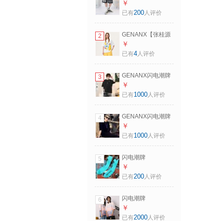
（GENANX）五分
￥
短裤男字母印花弹
200
已有
人评价
力绳休闲潮裤 黑灰
色 XL
GENANX【张桂源
2
陈浚铭同款】100%
￥
纯棉夏季多涂鸦印
4
已有
人评价
花透气吸汗短袖T恤
衫 白色 S
GENANX闪电潮牌
3
夏季热卖短t太空棉
￥
圆领t恤男假两件简
1000
已有
人评价
约风印花情侣装短
袖 黑色 2XL 【宽松
GENANX闪电潮牌
4
版】请参考尺码或
夏季男士圆领纯色t
￥
客服
恤男衣多穿百搭宽
1000
已有
人评价
松情侣款打底短袖T
恤 黑色 XL 【宽松
闪电潮牌
5
版】请参考尺码或
（GENANX）中长
￥
客服
袜子男街头嘻哈英
200
已有
人评价
文新款高筒袜子街
舞学生 湖绿色
闪电潮牌
6
（GENANX）五分
￥
袖潮男太空棉渐变
2000
已有
人评价