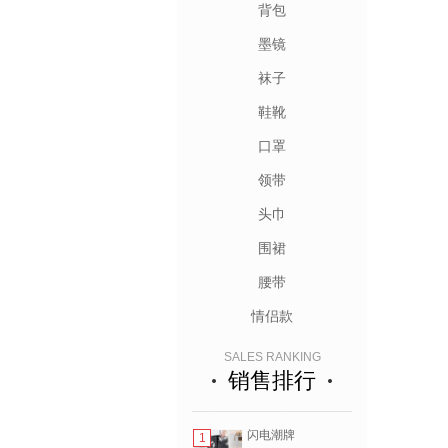
背包
墨镜
袜子
鞋靴
口罩
领带
头巾
围裙
腰带
情侣款
SALES RANKING
销售排行
闪电潮牌
1