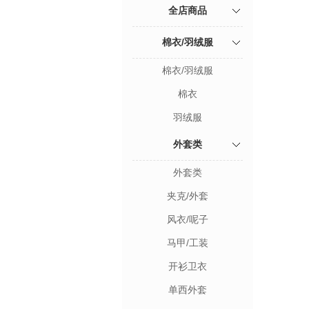
全店商品
棉衣/羽绒服
棉衣/羽绒服
棉衣
羽绒服
外套类
外套类
夹克/外套
风衣/呢子
马甲/工装
开衫卫衣
单西外套