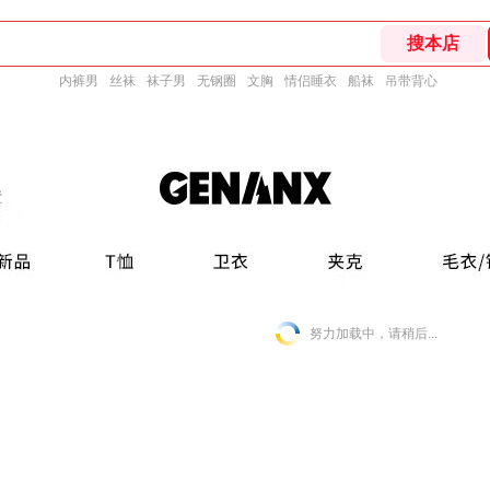
内裤男
丝袜
袜子男
无钢圈
文胸
情侣睡衣
船袜
吊带背心
努力加载中，请稍后...