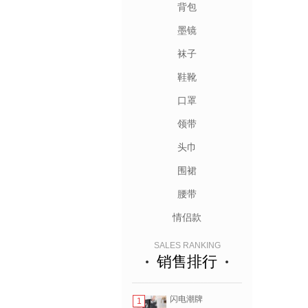
背包
墨镜
袜子
鞋靴
口罩
领带
头巾
围裙
腰带
情侣款
SALES RANKING
销售排行
闪电潮牌
1