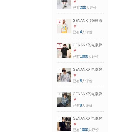
（GENANX）五分
￥
短裤男字母印花弹
200
已有
人评价
力绳休闲潮裤 黑灰
色 XL
GENANX【张桂源
2
陈浚铭同款】100%
￥
纯棉夏季多涂鸦印
4
已有
人评价
花透气吸汗短袖T恤
衫 白色 S
GENANX闪电潮牌
3
夏季热卖短t太空棉
￥
圆领t恤男假两件简
1000
已有
人评价
约风印花情侣装短
袖 黑色 2XL 【宽松
GENANX闪电潮牌
4
版】请参考尺码或
美式复古t恤男蝙蝠
￥
客服
袖短袖宽松休闲印
8
已有
人评价
花半袖t弹力冰感上
衣 白色 XL
GENANX闪电潮牌
5
(175/92A)
美式复古短袖t恤男
￥
宽松半袖圆领梵高
8
已有
人评价
印花上衣潮流个性T
恤 牛仔蓝 XL
GENANX闪电潮牌
6
(175/92A)
夏季男士圆领纯色t
￥
恤男衣多穿百搭宽
1000
已有
人评价