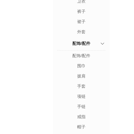
卫衣
裤子
裙子
外套
配饰/配件
配饰/配件
围巾
披肩
手套
项链
手链
戒指
帽子