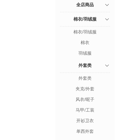
全店商品
棉衣/羽绒服
棉衣/羽绒服
棉衣
羽绒服
外套类
外套类
夹克/外套
风衣/呢子
马甲/工装
开衫卫衣
单西外套