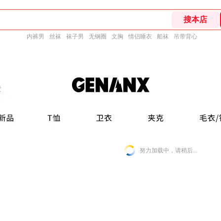
内裤男
丝袜
袜子男
无钢圈
文胸
情侣睡衣
船袜
吊带背心
努力加载中，请稍后...